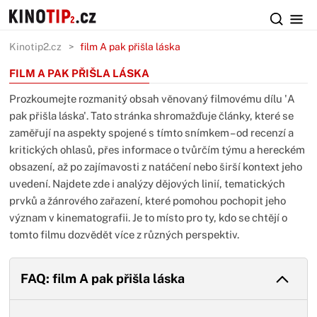
Kinotip2.cz
film A pak přišla láska
FILM A PAK PŘIŠLA LÁSKA
Prozkoumejte rozmanitý obsah věnovaný filmovému dílu 'A
pak přišla láska'. Tato stránka shromažďuje články, které se
zaměřují na aspekty spojené s tímto snímkem – od recenzí a
kritických ohlasů, přes informace o tvůrčím týmu a hereckém
obsazení, až po zajímavosti z natáčení nebo širší kontext jeho
uvedení. Najdete zde i analýzy dějových linií, tematických
prvků a žánrového zařazení, které pomohou pochopit jeho
význam v kinematografii. Je to místo pro ty, kdo se chtějí o
tomto filmu dozvědět více z různých perspektiv.
FAQ: film A pak přišla láska