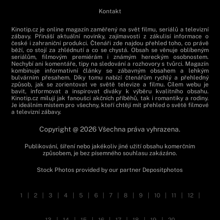
Kontakt
Kinotip.cz je online magazín zaměřený na svět filmu, seriálů a televizní
zábavy. Přináší aktuální novinky, zajímavosti z zákulisí informace o
české i zahraniční produkci. Čtenáři zde najdou přehled toho, co právě
běží, co stojí za zhlédnutí a co se chystá. Obsah se věnuje oblíbeným
seriálům, filmovým premiérám i známým hereckým osobnostem.
Nechybí ani komentáře, tipy na sledování a rozhovory s tvůrci. Magazín
kombinuje informativní články se zábavným obsahem a lehkým
bulvárním přesahem. Díky tomu nabízí čtenářům rychlý a přehledný
způsob, jak se zorientovat ve světě televize a filmu. Cílem webu je
bavit, informovat a inspirovat diváky k výběru kvalitního obsahu.
Kinotip.cz milují jak fanoušci akčních příběhů, tak i romantiky a rodiny.
Je ideálním místem pro všechny, kteří chtějí mít přehled o světě filmové
a televizní zábavy.
Copyright @ 2026 Všechna práva vyhrazena.
Publikování, šíření nebo jakékoliv jiné užití obsahu komerčním
způsobem, je bez písemného souhlasu zakázáno.
Stock Photos provided by our partner
Depositphotos
1
|
2
|
3
|
4
|
5
|
6
|
7
|
8
|
9
|
10
|
11
|
12
|