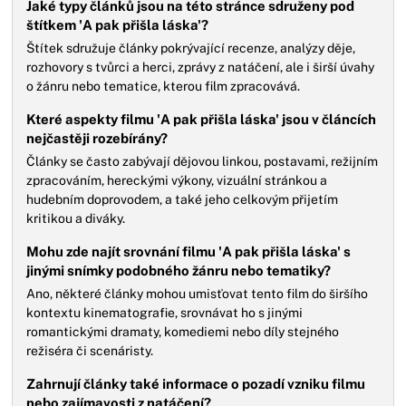
Jaké typy článků jsou na této stránce sdruženy pod
štítkem 'A pak přišla láska'?
Štítek sdružuje články pokrývající recenze, analýzy děje,
rozhovory s tvůrci a herci, zprávy z natáčení, ale i širší úvahy
o žánru nebo tematice, kterou film zpracovává.
Které aspekty filmu 'A pak přišla láska' jsou v článcích
nejčastěji rozebírány?
Články se často zabývají dějovou linkou, postavami, režijním
zpracováním, hereckými výkony, vizuální stránkou a
hudebním doprovodem, a také jeho celkovým přijetím
kritikou a diváky.
Mohu zde najít srovnání filmu 'A pak přišla láska' s
jinými snímky podobného žánru nebo tematiky?
Ano, některé články mohou umisťovat tento film do širšího
kontextu kinematografie, srovnávat ho s jinými
romantickými dramaty, komediemi nebo díly stejného
režiséra či scenáristy.
Zahrnují články také informace o pozadí vzniku filmu
nebo zajímavosti z natáčení?