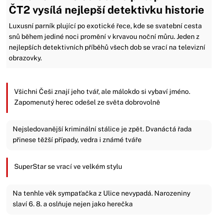
ČT2 vysílá nejlepší detektivku historie
Luxusní parník plující po exotické řece, kde se svatební cesta
snů během jediné noci promění v krvavou noční můru. Jeden z
nejlepších detektivních příběhů všech dob se vrací na televizní
obrazovky.
Všichni Češi znají jeho tvář, ale málokdo si vybaví jméno.
Zapomenutý herec odešel ze světa dobrovolně
Nejsledovanější kriminální stálice je zpět. Dvanáctá řada
přinese těžší případy, vedra i známé tváře
SuperStar se vrací ve velkém stylu
Na tenhle věk sympaťačka z Ulice nevypadá. Narozeniny
slaví 6. 8. a oslňuje nejen jako herečka