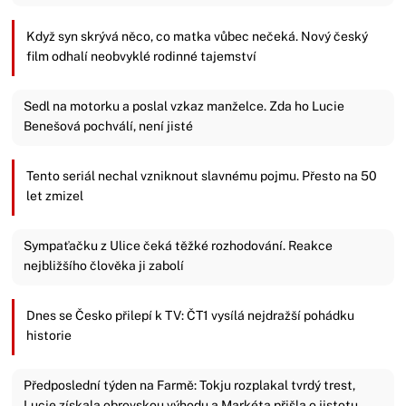
Když syn skrývá něco, co matka vůbec nečeká. Nový český
film odhalí neobvyklé rodinné tajemství
Sedl na motorku a poslal vzkaz manželce. Zda ho Lucie
Benešová pochválí, není jisté
Tento seriál nechal vzniknout slavnému pojmu. Přesto na 50
let zmizel
Sympaťačku z Ulice čeká těžké rozhodování. Reakce
nejbližšího člověka ji zabolí
Dnes se Česko přilepí k TV: ČT1 vysílá nejdražší pohádku
historie
Předposlední týden na Farmě: Tokju rozplakal tvrdý trest,
Lucie získala obrovskou výhodu a Markéta přišla o jistotu