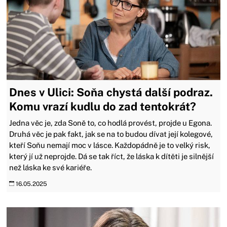
Dnes v Ulici: Soňa chystá další podraz.
Komu vrazí kudlu do zad tentokrát?
Jedna věc je, zda Soně to, co hodlá provést, projde u Egona.
Druhá věc je pak fakt, jak se na to budou dívat její kolegové,
kteří Soňu nemají moc v lásce. Každopádně je to velký risk,
který jí už neprojde. Dá se tak říct, že láska k dítěti je silnější
než láska ke své kariéře.
16.05.2025