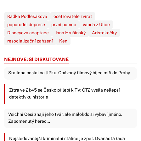
Radka Podlešáková
ošetřovatelé zvířat
poporodní deprese
první pomoc
Vanda z Ulice
Disneyova adaptace
Jana Hrušínský
Aristokočky
resocializační zařízení
Ken
NEJNOVĚJŠÍ DISKUTOVANÉ
Stallona poslal na JIPku. Obávaný filmový bijec míří do Prahy
Zítra ve 21:45 se Česko přilepí k TV: ČT2 vysílá nejlepší
detektivku historie
Všichni Češi znají jeho tvář, ale málokdo si vybaví jméno.
Zapomenutý herec…
Nejsledovanější kriminální stálice je zpět. Dvanáctá řada