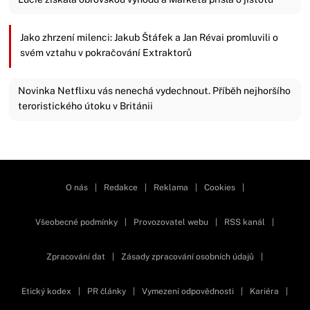
Jako zhrzení milenci: Jakub Štáfek a Jan Révai promluvili o
svém vztahu v pokračování Extraktorů
Novinka Netflixu vás nenechá vydechnout. Příběh nejhoršího
teroristického útoku v Británii
Zavřít reklamu
O nás
|
Redakce
|
Reklama
|
Cookies
|
Všeobecné podmínky
|
Provozovatel webu
|
RSS kanál
|
Zpracování dat
|
Zásady zpracování osobních údajů
|
Etický kodex
|
PR články
|
Vymezení odpovědnosti
|
Kariéra
|