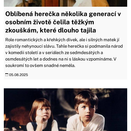
Oblíbená herečka několika generací v
osobním životě čelila těžkým
zkouškám, které dlouho tajila
Role romantických a křehkých dívek, ale i silných matek jí
zajistily nehynoucí slávu. Tahle herečka si podmanila národ
v komedii století a v seriálech ze sedmdesátých a
osmdesátých let a dodnes na ni s láskou vzpomínáme. V
soukromí to ovšem snadné neměla.
05.08.2025