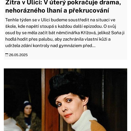
Zítra v Ulici: V úterý pokračuje drama,
nehorázného lhaní a překrucování
Tenhle týden se v Ulici budeme soustředit na situaci ve
škole, kde napětí stoupá s každou další epizodou. O svůj
osud by se měla začít bát němčinářka Křížová, jelikož Soňa ji
hodlá hodit přes palubu, aby zachránila vlastní kůži a
udržela zdání kontroly nad gymnáziem před...
26.05.2025