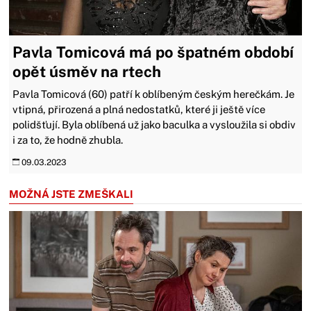
Pavla Tomicová má po špatném období
opět úsměv na rtech
Pavla Tomicová (60) patří k oblíbeným českým herečkám. Je
vtipná, přirozená a plná nedostatků, které ji ještě více
polidšťují. Byla oblíbená už jako baculka a vysloužila si obdiv
i za to, že hodně zhubla.
09.03.2023
MOŽNÁ JSTE ZMEŠKALI